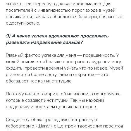
читаете неинтересную для вас информацию. Для
посетителей с инвалидностью порог входа в музей
повышается, так как добавляются барьеры, связанные
+7 (495) 933-40-49
с доступностью.
info@mynanny.pro
9) А какие успехи вдохновляют продолжать
развивать направление дальше?
109 428, г. Москва, вн.тер.г.
Главный фактор успеха для меня — посещаемость. У
муниципальный округ Рязанский,
людей появляется больше пространств, куда они могут
пр - кт Рязанский, д. 10, стр. 18,
сходить, провести время и узнать что-то новое. Музей
помещ. 10/8
становится более доступным и открытым — это
обогащает нас как институцию.
©2025
Поэтому важно говорить об инклюзии, о программах,
которые создают институции. Так мы находим
Политика конфиденциальности
поддержку и обретаем ценных партнеров.
Иллюстрации разработаны
Freepik
Сделано в
Сердечно люблю прошедшую театральную
лабораторию «Шагал» с Центром творческих проектов