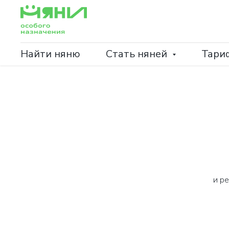
Найти няню
Стать няней
Тари
и р