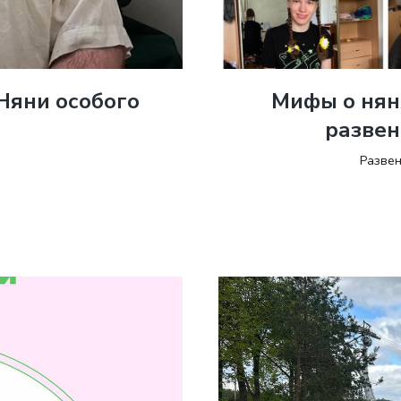
Няни особого
Мифы о нян
"
развен
Развен