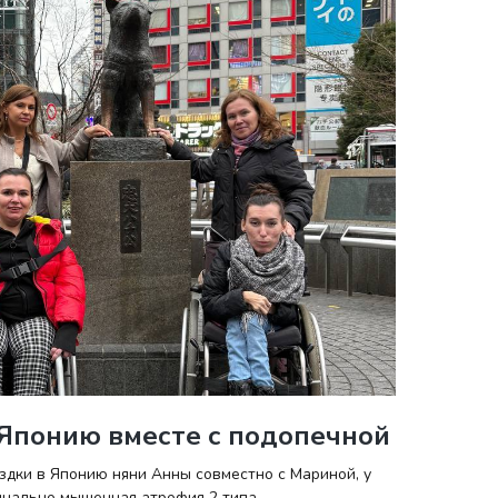
 Японию вместе с подопечной
здки в Японию няни Анны совместно с Мариной, у
инально мышечная атрофия 2 типа