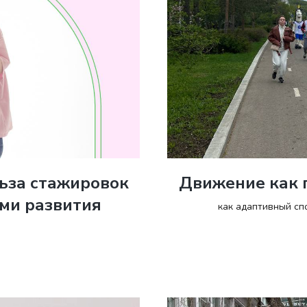
льза стажировок
Движение как 
ями развития
как адаптивный сп