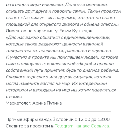
разговор о мире инклюзии. Делиться мнениями,
слышать друг друга и говорить самим. Таким проектом
станет «Так вижу» – мы надеемся, что этот он станет
площадкой для открытого диалога и обмена опытом.»
+7 (495) 933-40-49
Директор по маркетингу, Ефим Кузнецов
«Для нас важно общаться с единомышленниками,
info@mynanny.pro
которые также разделяют ценности взаимной
толерантности, лояльности, равенства и единства.
К участию в проекте мы приглашаем людей, которые
109 428, г. Москва, вн.тер.г.
сами столкнулись с инклюзивной сферой и прошли
муниципальный округ Рязанский,
собственный путь принятия: будь то диагноз ребенка,
пр - кт Рязанский, д. 10, стр. 18,
близкого взрослого или другая ситуация, которая
помещ. 10/8
могла изменить взгляд на мир. Их интересными
историями и взглядами на мир мы хотим поделиться
с вами.»
©2025
Маркетолог, Арина Путина
Политика конфиденциальности
Иллюстрации разработаны
Freepik
Прямые эфиры каждый вторник с 12:00 до 13:00.
Следите за проектом в
Telegram-канале Сервиса
.
Сделано в